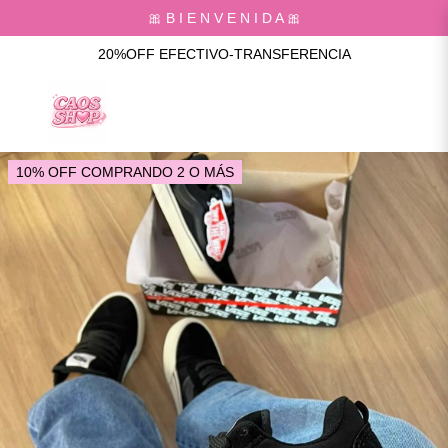
🎀 B I E N V E N I D A 🎀
20%OFF EFECTIVO-TRANSFERENCIA
10% OFF COMPRANDO 2 O MÁS