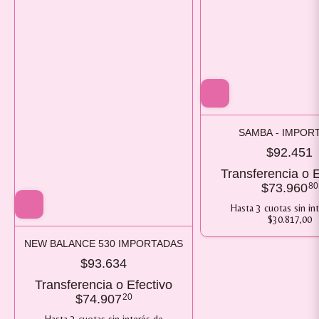
SAMBA - IMPOR
$92.451
Transferencia o E
$73.960
80
Hasta
3
cuotas sin in
$30.817,00
NEW BALANCE 530 IMPORTADAS
$93.634
Transferencia o Efectivo
$74.907
20