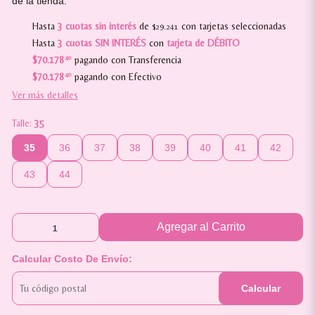
de la tienda.
Hasta
3 cuotas sin interés
de
con tarjetas seleccionadas
$29.241
Hasta
3 cuotas SIN INTERÉS
con
tarjeta de DÉBITO
$70.178
40
pagando con Transferencia
$70.178
40
pagando con Efectivo
Ver más detalles
Talle:
35
35
36
37
38
39
40
41
42
43
44
Agregar al Carrito
Calcular Costo De Envío:
Calcular