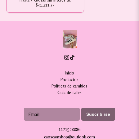
Hasta
3
cuotas sin interés
de
$31.211,33
Inicio
Productos
Políticas de cambios
Guía de talles
Suscribirse
1171528086
caoscamshop@outlook.com