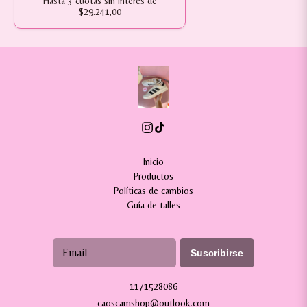
Hasta
3
cuotas sin interés
de
$29.241,00
Inicio
Productos
Políticas de cambios
Guía de talles
Suscribirse
1171528086
caoscamshop@outlook.com