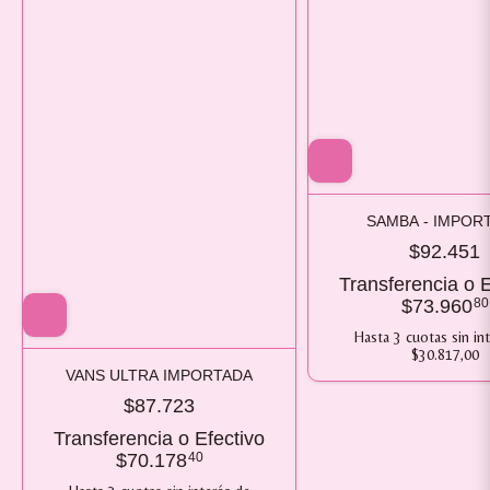
SAMBA - IMPOR
$92.451
Transferencia o E
$73.960
80
Hasta
3
cuotas sin in
$30.817,00
VANS ULTRA IMPORTADA
$87.723
Transferencia o Efectivo
$70.178
40