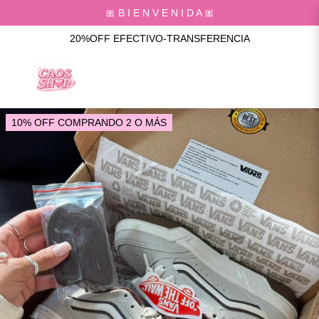
🎀 B I E N V E N I D A 🎀
20%OFF EFECTIVO-TRANSFERENCIA
10% OFF COMPRANDO 2 O MÁS