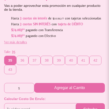
Vas a poder aprovechar esta promoción en cualquier producto
de la tienda.
Hasta
3 cuotas sin interés
de
con tarjetas seleccionadas
$30.862
33
Hasta
3 cuotas SIN INTERÉS
con
tarjeta de DÉBITO
$74.069
60
pagando con Transferencia
$74.069
60
pagando con Efectivo
Ver más detalles
Talle:
35
35
36
37
38
39
40
41
42
43
Agregar al Carrito
Calcular Costo De Envío: