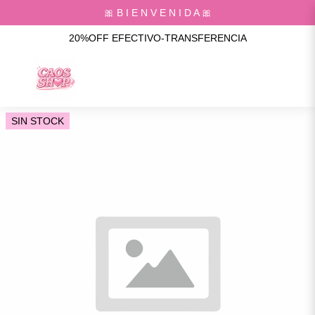
🎀 B I E N V E N I D A 🎀
20%OFF EFECTIVO-TRANSFERENCIA
SIN STOCK