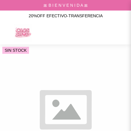
🎀 B I E N V E N I D A 🎀
20%OFF EFECTIVO-TRANSFERENCIA
SIN STOCK