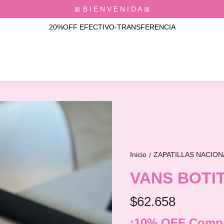
🎀 B I E N V E N I D A 🎀
20%OFF EFECTIVO-TRANSFERENCIA
Inicio
ZAPATILLAS NACIO
/
VANS BOTI
$62.658
¡10% OFF Compr