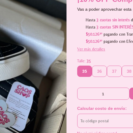
Vas a poder aprovechar esta 
Hasta
3 cuotas sin interés
Hasta
3 cuotas SIN INTERÉ
$50.126
40
pagando con Tran
$50.126
40
pagando con Efec
Ver más detalles
Talle:
35
35
36
37
38
Calcular costo de envío: