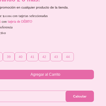
promoción en cualquier producto de la tienda.
de
con tarjetas seleccionadas
$20.886
S
con
tarjeta de DÉBITO
sferencia
tivo
39
40
41
42
43
44
Agregar al Carrito
Calcular