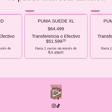
10% OFF
10% OFF
ID
PUMA SUEDE XL
PUM
COMPRANDO 2 O MÁS
COMPRANDO
$64.499
Efectivo
Transferencia o Efectivo
Transfe
0
$51.599
20
terés
de
Hasta
3
cuotas sin interés
de
Hasta
3
$21.499,67