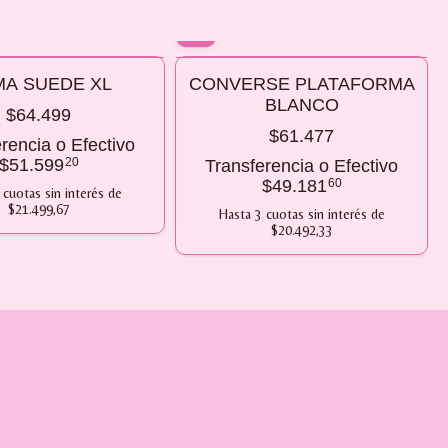
10% OFF
A SUEDE XL
CONVERSE PLATAFORMA
 2 O MÁS
COMPRANDO 2 O MÁS
BLANCO
$64.499
$61.477
rencia o Efectivo
$51.599
20
Transferencia o Efectivo
$49.181
60
cuotas sin interés
de
$21.499,67
Hasta
3
cuotas sin interés
de
$20.492,33