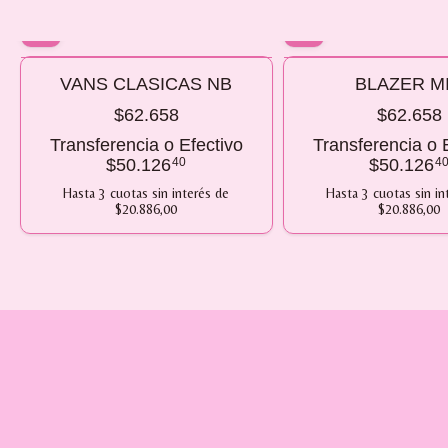
10% OFF
10% OFF
VANS CLASICAS NB
BLAZER M
COMPRANDO 2 O MÁS
COMPRANDO 2 O MÁS
$62.658
$62.658
Transferencia o Efectivo
Transferencia o 
$50.126
40
$50.126
4
Hasta
3
cuotas sin interés
de
Hasta
3
cuotas sin in
$20.886,00
$20.886,00