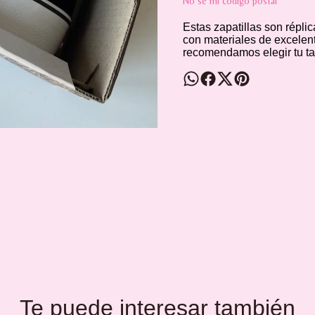
No sé mi código postal
Estas zapatillas son répli
con materiales de excelent
recomendamos elegir tu tal
Te puede interesar también