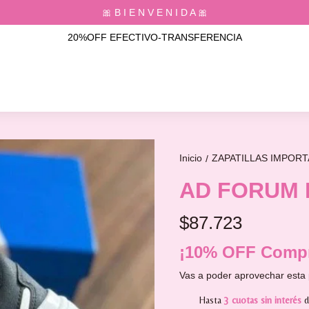
🎀 B I E N V E N I D A 🎀
20%OFF EFECTIVO-TRANSFERENCIA
Inicio
ZAPATILLAS IMPOR
/
AD FORUM I
$87.723
¡10% OFF Compr
Vas a poder aprovechar esta 
Hasta
3 cuotas sin interés