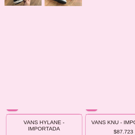
10% OFF
10% OFF
VANS HYLANE -
VANS KNU - IM
COMPRANDO 2 O MÁS
COMPRANDO 2 O MÁS
IMPORTADA
$87.723