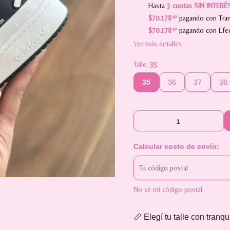
Hasta
3 cuotas SIN INTERÉ
$70.178
40
pagando con Tran
$70.178
40
pagando con Efec
Ver más detalles
Talle:
35
35
36
37
38
Calcular costo de envío:
No sé mi código postal
📏 Elegí tu talle con tranqu