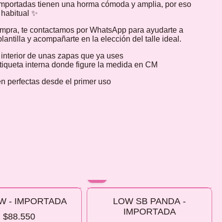
mportadas tienen una horma cómoda y amplia, por eso
e habitual ✨
ompra, te contactamos por WhatsApp para ayudarte a
lantilla y acompañarte en la elección del talle ideal.
a interior de unas zapas que ya uses
etiqueta interna donde figure la medida en CM
n perfectas desde el primer uso
10% OFF
W - IMPORTADA
LOW SB PANDA -
 2 O MÁS
COMPRANDO 2 O MÁS
IMPORTADA
$88.550