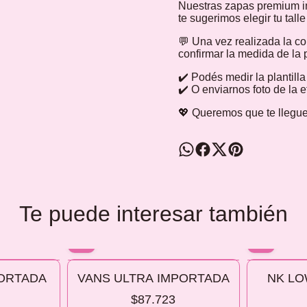
Nuestras zapas premium i
te sugerimos elegir tu tall
💬 Una vez realizada la c
confirmar la medida de la p
✔️ Podés medir la plantill
✔️ O enviarnos foto de la 
💖 Queremos que te llegue
Te puede interesar también
10% OFF
10% OFF
PORTADA
VANS ULTRA IMPORTADA
NK LO
COMPRANDO 2 O MÁS
COMPRANDO
$87.723