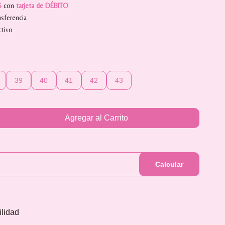
S
con
tarjeta de DÉBITO
sferencia
tivo
39
40
41
42
43
Agregar al Carrito
Calcular
ilidad