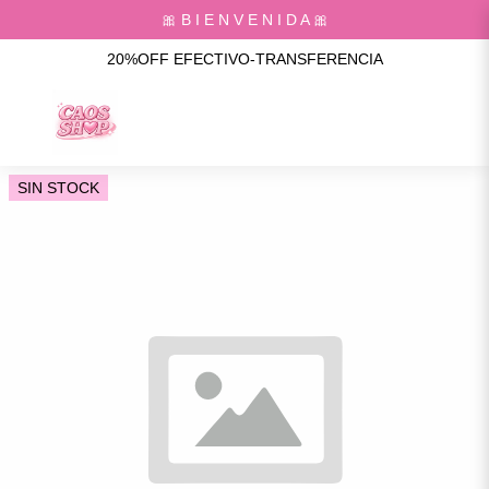
🎀 B I E N V E N I D A 🎀
20%OFF EFECTIVO-TRANSFERENCIA
SIN STOCK