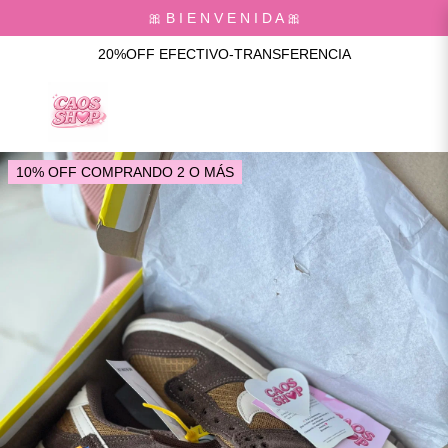
🎀 B I E N V E N I D A 🎀
20%OFF EFECTIVO-TRANSFERENCIA
10% OFF COMPRANDO 2 O MÁS