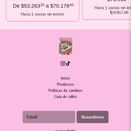
De
$53.263
20
a
$70.178
40
Hasta
3
cuotas sin in
$30.817,00
Hasta
3
cuotas sin interés
Inicio
Productos
Políticas de cambios
Guía de talles
Suscribirse