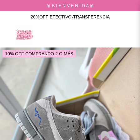
🎀 B I E N V E N I D A 🎀
20%OFF EFECTIVO-TRANSFERENCIA
10% OFF COMPRANDO 2 O MÁS