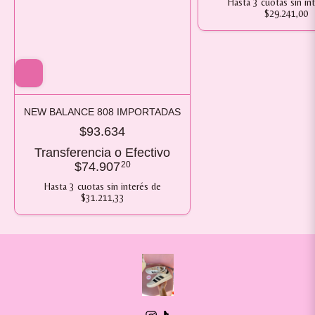
Hasta
3
cuotas sin in
$29.241,00
NEW BALANCE 808 IMPORTADAS
$93.634
Transferencia o Efectivo
$74.907
20
Hasta
3
cuotas sin interés
de
$31.211,33