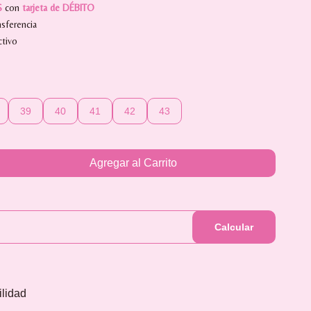
S
con
tarjeta de DÉBITO
sferencia
tivo
39
40
41
42
43
Agregar al Carrito
Calcular
ilidad