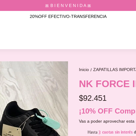
🎀 B I E N V E N I D A 🎀
20%OFF EFECTIVO-TRANSFERENCIA
Inicio
ZAPATILLAS IMPOR
/
NK FORCE 
$92.451
¡10% OFF Compr
Vas a poder aprovechar esta 
Hasta
3 cuotas sin interés