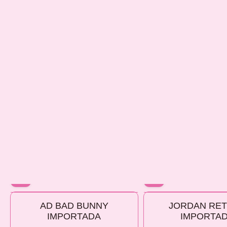
10% OFF
10% OFF
AD BAD BUNNY
JORDAN RET
COMPRANDO 2 O MÁS
COMPRANDO 2 O MÁS
IMPORTADA
IMPORTA