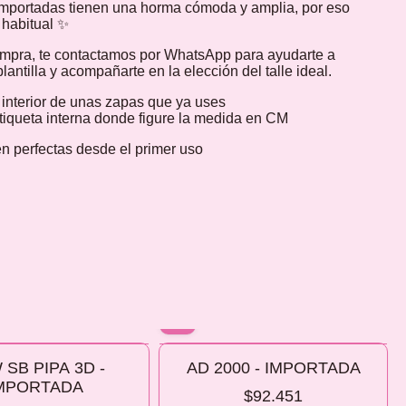
mportadas tienen una horma cómoda y amplia, por eso
e habitual ✨
ompra, te contactamos por WhatsApp para ayudarte a
lantilla y acompañarte en la elección del talle ideal.
a interior de unas zapas que ya uses
etiqueta interna donde figure la medida en CM
n perfectas desde el primer uso
10% OFF
 SB PIPA 3D -
AD 2000 - IMPORTADA
 2 O MÁS
COMPRANDO 2 O MÁS
MPORTADA
$92.451