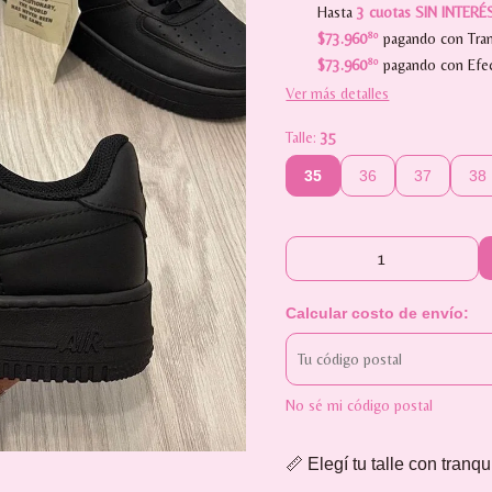
Hasta
3 cuotas SIN INTERÉ
$73.960
80
pagando con Tran
$73.960
80
pagando con Efec
Ver más detalles
Talle:
35
35
36
37
38
Calcular costo de envío:
No sé mi código postal
📏 Elegí tu talle con tranqu