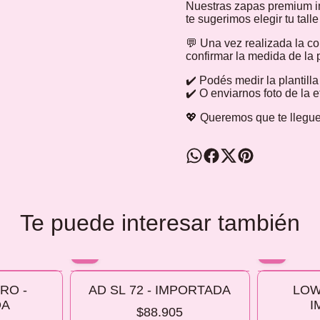
Nuestras zapas premium i
te sugerimos elegir tu tall
💬 Una vez realizada la c
confirmar la medida de la p
✔️ Podés medir la plantill
✔️ O enviarnos foto de la 
💖 Queremos que te llegue
Te puede interesar también
10% OFF
10% OFF
RO -
AD SL 72 - IMPORTADA
LOW
COMPRANDO 2 O MÁS
COMPRANDO
DA
I
$88.905