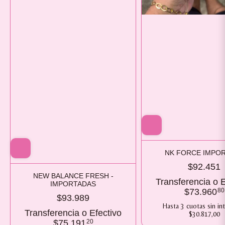
NK FORCE IMPO
$92.451
NEW BALANCE FRESH -
Transferencia o E
IMPORTADAS
$73.960
80
$93.989
Hasta
3
cuotas sin in
Transferencia o Efectivo
$30.817,00
$75.191
20