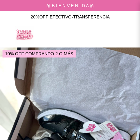
🎀 B I E N V E N I D A 🎀
20%OFF EFECTIVO-TRANSFERENCIA
10% OFF COMPRANDO 2 O MÁS