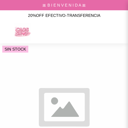
🎀 B I E N V E N I D A 🎀
20%OFF EFECTIVO-TRANSFERENCIA
SIN STOCK