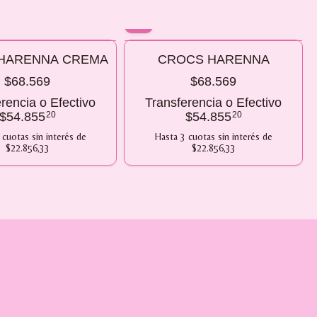
10% OFF
HARENNA CREMA
CROCS HARENNA
 2 O MÁS
COMPRANDO 2 O MÁS
$68.569
$68.569
rencia o Efectivo
Transferencia o Efectivo
$54.855
20
$54.855
20
cuotas sin interés
de
Hasta
3
cuotas sin interés
de
$22.856,33
$22.856,33