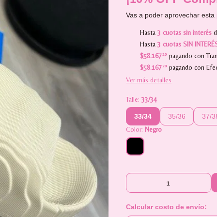
Vas a poder aprovechar esta 
Hasta
3 cuotas sin interés
Hasta
3 cuotas SIN INTERÉ
$58.167
20
pagando con Tran
$58.167
20
pagando con Efec
Ver más detalles
Talle:
33/34
33/34
35/36
37/3
Color:
Negro
Calcular costo de envío: