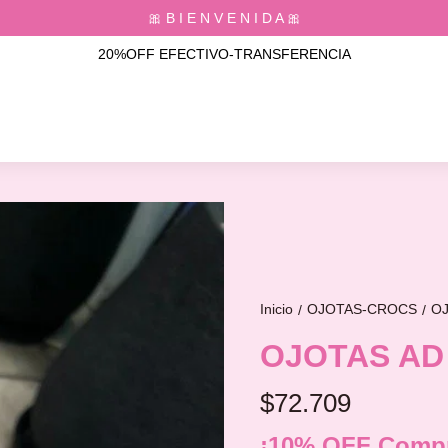
🎀 B I E N V E N I D A 🎀
20%OFF EFECTIVO-TRANSFERENCIA
Inicio
OJOTAS-CROCS
O
/
/
OJOTAS AD
$72.709
¡10% OFF Compr