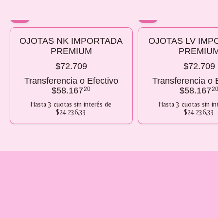
10% OFF
10% OFF
OJOTAS NK IMPORTADA
OJOTAS LV IMP
COMPRANDO 2 O MÁS
COMPRANDO 2 O MÁS
PREMIUM
PREMIU
$72.709
$72.709
Transferencia o Efectivo
Transferencia o 
$58.167
20
$58.167
2
Hasta
3
cuotas sin interés
de
Hasta
3
cuotas sin in
$24.236,33
$24.236,33