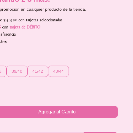
promoción en cualquier producto de la tienda.
de
con tarjetas seleccionadas
$24.236
33
S
con
tarjeta de DÉBITO
sferencia
tivo
8
39/40
41/42
43/44
Agregar al Carrito