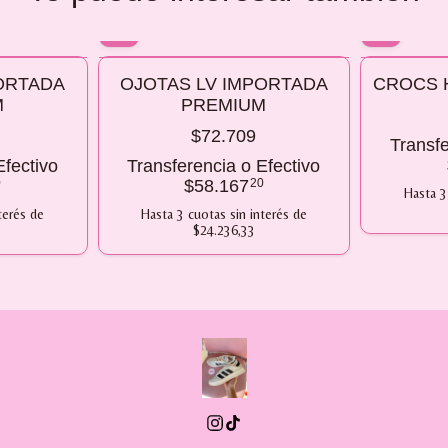
10% OFF
10% OFF
ORTADA
OJOTAS LV IMPORTADA
CROCS 
COMPRANDO 2 O MÁS
COMPRANDO
M
PREMIUM
$72.709
Transfe
Efectivo
Transferencia o Efectivo
0
$58.167
20
Hasta
3
terés
de
Hasta
3
cuotas sin interés
de
$24.236,33