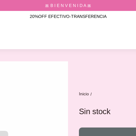
🎀 B I E N V E N I D A 🎀
20%OFF EFECTIVO-TRANSFERENCIA
Inicio
/
Sin stock