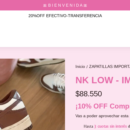
🎀 B I E N V E N I D A 🎀
20%OFF EFECTIVO-TRANSFERENCIA
Inicio
ZAPATILLAS IMPOR
/
NK LOW - 
$88.550
¡10% OFF Compr
Vas a poder aprovechar esta 
Hasta
3 cuotas sin interés