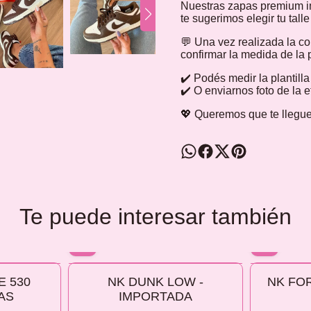
Nuestras zapas premium i
te sugerimos elegir tu tall
💬 Una vez realizada la c
confirmar la medida de la p
✔️ Podés medir la plantill
✔️ O enviarnos foto de la 
💖 Queremos que te llegue
Te puede interesar también
10% OFF
10% OFF
 530
NK DUNK LOW -
NK FO
COMPRANDO 2 O MÁS
COMPRANDO
AS
IMPORTADA