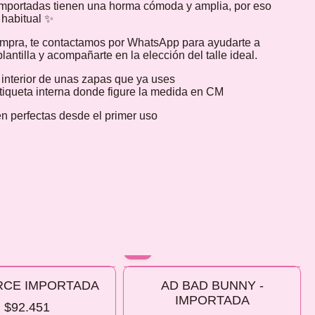
mportadas tienen una horma cómoda y amplia, por eso
e habitual ✨
ompra, te contactamos por WhatsApp para ayudarte a
lantilla y acompañarte en la elección del talle ideal.
a interior de unas zapas que ya uses
etiqueta interna donde figure la medida en CM
n perfectas desde el primer uso
10% OFF
RCE IMPORTADA
AD BAD BUNNY -
 2 O MÁS
COMPRANDO 2 O MÁS
IMPORTADA
$92.451