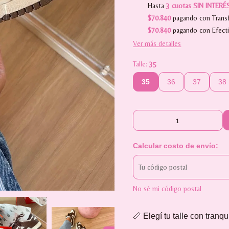
Hasta
3 cuotas SIN INTERÉ
$70.840
pagando con Transf
$70.840
pagando con Efect
Ver más detalles
Talle:
35
35
36
37
38
Calcular costo de envío:
No sé mi código postal
📏 Elegí tu talle con tranqu