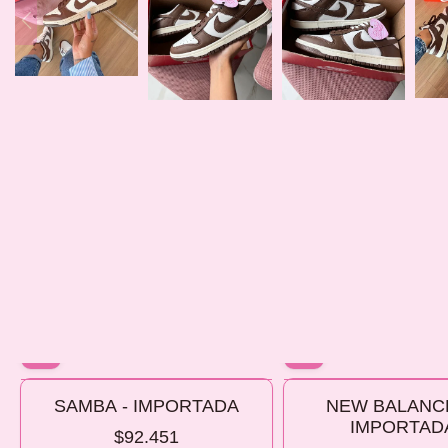
10% OFF
10% OFF
SAMBA - IMPORTADA
NEW BALANCE
COMPRANDO 2 O MÁS
COMPRANDO 2 O MÁS
IMPORTAD
$92.451