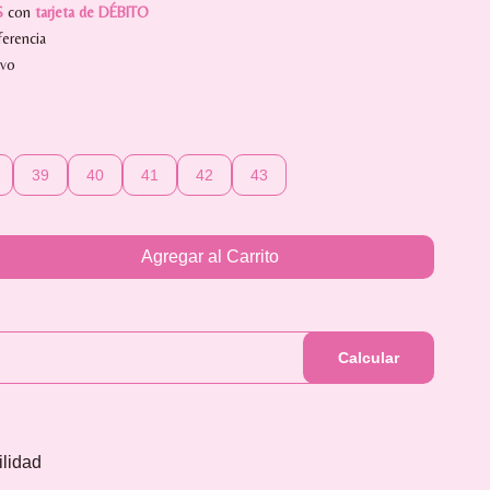
S
con
tarjeta de DÉBITO
erencia
ivo
39
40
41
42
43
Agregar al Carrito
Calcular
ilidad