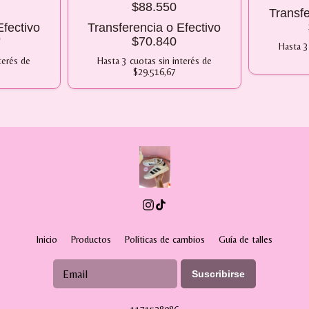
$88.550
Transfe
Efectivo
Transferencia o Efectivo
0
$70.840
Hasta
3
terés
de
Hasta
3
cuotas sin interés
de
$29.516,67
Inicio
Productos
Políticas de cambios
Guía de talles
Suscribirse