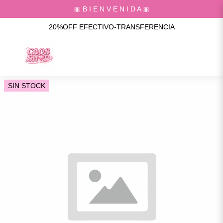
🎀 B I E N V E N I D A 🎀
20%OFF EFECTIVO-TRANSFERENCIA
SIN STOCK