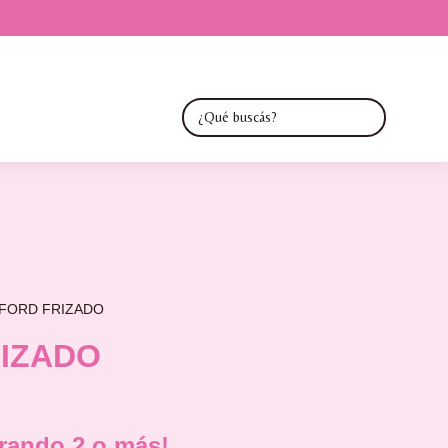
FORD FRIZADO
IZADO
ando 2 o más!