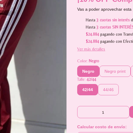
Vas a poder aprovechar esta 
Hasta
3 cuotas sin interés
Hasta
3 cuotas SIN INTERÉ
$24.884
pagando con Transf
$24.884
pagando con Efect
Ver más detalles
Color:
Negro
Negro
Negro print
Talle:
42/44
42/44
44/46
Calcular costo de envío: