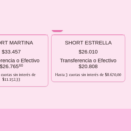
10% OFF
RT MARTINA
SHORT ESTRELLA
 2 O MÁS
COMPRANDO 2 O MÁS
$33.457
$26.010
rencia o Efectivo
Transferencia o Efectivo
$26.765
60
$20.808
cuotas sin interés
de
Hasta
3
cuotas sin interés
de
$8.670,00
$11.152,33