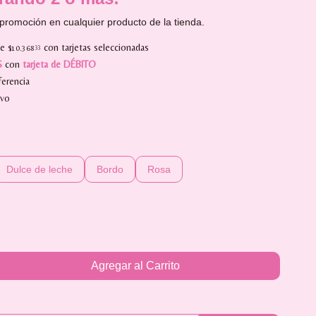
promoción en cualquier producto de la tienda.
de
con tarjetas seleccionadas
$10.368
33
S
con
tarjeta de DÉBITO
erencia
ivo
Dulce de leche
Bordo
Rosa
Agregar al Carrito