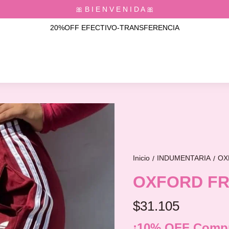
🎀 B I E N V E N I D A 🎀
20%OFF EFECTIVO-TRANSFERENCIA
Inicio
INDUMENTARIA
OX
/
/
OXFORD FR
$31.105
¡10% OFF Compr