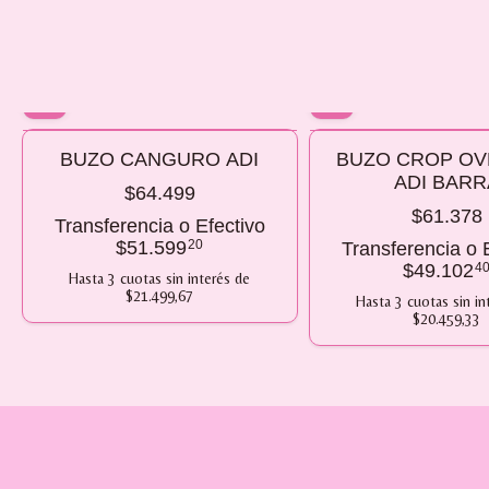
10% OFF
10% OFF
BUZO CANGURO ADI
BUZO CROP OV
COMPRANDO 2 O MÁS
COMPRANDO 2 O MÁS
ADI BARR
$64.499
$61.378
Transferencia o Efectivo
$51.599
20
Transferencia o 
$49.102
4
Hasta
3
cuotas sin interés
de
$21.499,67
Hasta
3
cuotas sin in
$20.459,33