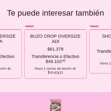
Te puede interesar también
10% OFF
10% OFF
ERSIZE
BUZO CROP OVERSIZE
SHO
COMPRANDO 2 O MÁS
COMPRANDO
A
ADI
$61.378
Transfe
Efectivo
Transferencia o Efectivo
0
$49.102
40
Hasta
3
terés
de
Hasta
3
cuotas sin interés
de
$20.459,33