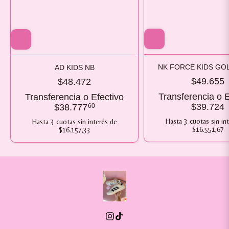
NK FORCE KIDS GO
AD KIDS NB
$49.655
$48.472
Transferencia o E
Transferencia o Efectivo
$39.724
$38.777
60
Hasta
3
cuotas sin in
Hasta
3
cuotas sin interés
de
$16.551,67
$16.157,33