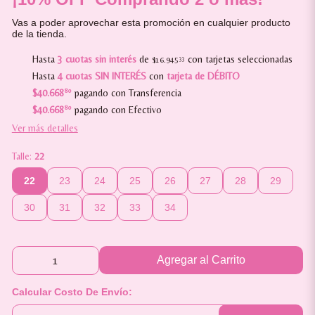
Vas a poder aprovechar esta promoción en cualquier producto
de la tienda.
Hasta
3 cuotas sin interés
de
con tarjetas seleccionadas
$16.945
33
Hasta
4 cuotas SIN INTERÉS
con
tarjeta de DÉBITO
$40.668
80
pagando con Transferencia
$40.668
80
pagando con Efectivo
Ver más detalles
Talle:
22
22
23
24
25
26
27
28
29
30
31
32
33
34
Agregar al Carrito
Calcular Costo De Envío: