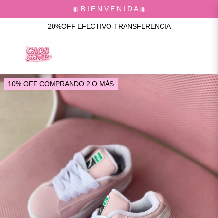
🎀 B I E N V E N I D A 🎀
20%OFF EFECTIVO-TRANSFERENCIA
10% OFF COMPRANDO 2 O MÁS