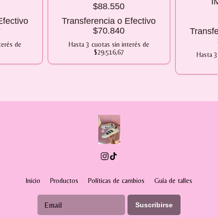
I
$88.550
Efectivo
Transferencia o Efectivo
0
$70.840
Transfe
terés
de
Hasta
3
cuotas sin interés
de
$29.516,67
Hasta
3
Inicio
Productos
Políticas de cambios
Guía de talles
Suscribirse