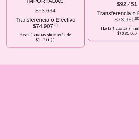
IMPORTADAS
$92.451
$93.634
Transferencia o 
$73.960
8
Transferencia o Efectivo
$74.907
20
Hasta
3
cuotas sin in
$30.817,00
Hasta
3
cuotas sin interés
de
$31.211,33