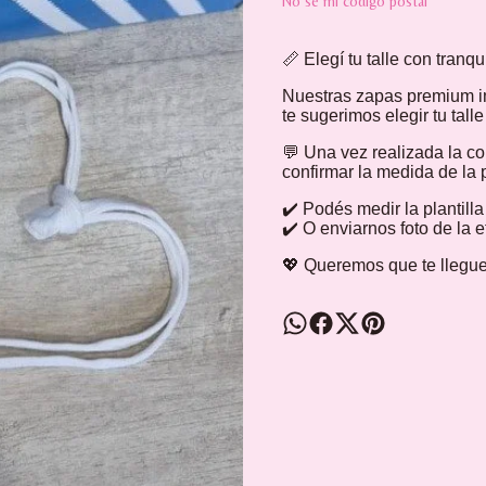
No sé mi código postal
📏 Elegí tu talle con tranqu
Nuestras zapas premium i
te sugerimos elegir tu tall
💬 Una vez realizada la c
confirmar la medida de la p
✔️ Podés medir la plantill
✔️ O enviarnos foto de la 
💖 Queremos que te llegue