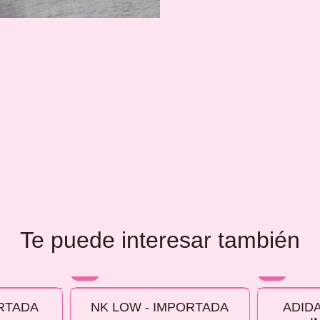
Te puede interesar también
10% OFF
10% OFF
RTADA
NK LOW - IMPORTADA
ADID
COMPRANDO 2 O MÁS
COMPRANDO