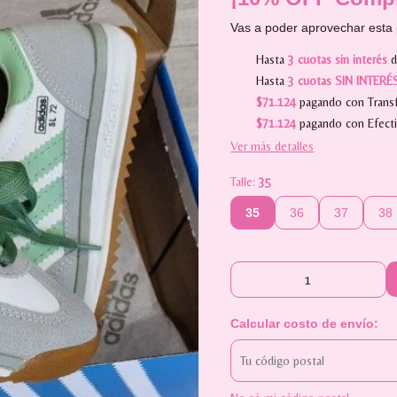
Vas a poder aprovechar esta 
Hasta
3 cuotas sin interés
Hasta
3 cuotas SIN INTERÉ
$71.124
pagando con Transf
$71.124
pagando con Efect
Ver más detalles
Talle:
35
35
36
37
38
Calcular costo de envío: