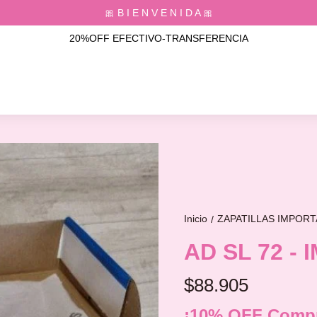
🎀 B I E N V E N I D A 🎀
20%OFF EFECTIVO-TRANSFERENCIA
Inicio
ZAPATILLAS IMPOR
/
AD SL 72 -
$88.905
¡10% OFF Compr