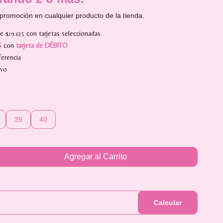
promoción en cualquier producto de la tienda.
de
con tarjetas seleccionadas
$29.635
S
con
tarjeta de DÉBITO
erencia
ivo
39
40
Agregar al Carrito
Calcular