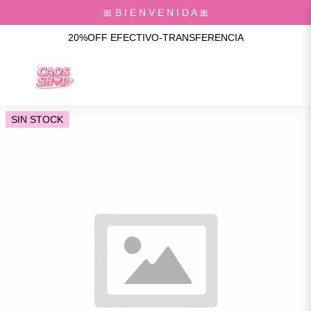
🎀 B I E N V E N I D A 🎀
20%OFF EFECTIVO-TRANSFERENCIA
SIN STOCK