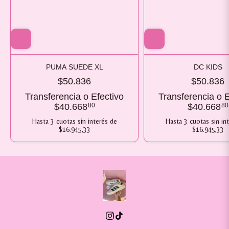
PUMA SUEDE XL
DC KIDS
$50.836
$50.836
Transferencia o Efectivo
Transferencia o E
$40.668
80
$40.668
80
Hasta
3
cuotas sin interés
de
Hasta
3
cuotas sin in
$16.945,33
$16.945,33