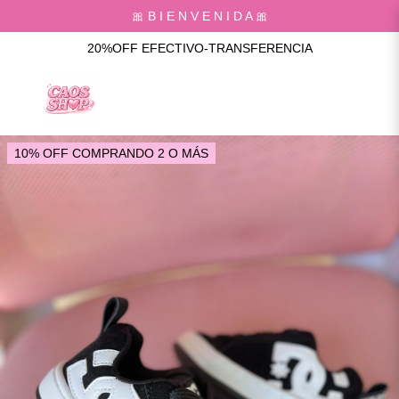
🎀 B I E N V E N I D A 🎀
20%OFF EFECTIVO-TRANSFERENCIA
10% OFF COMPRANDO 2 O MÁS