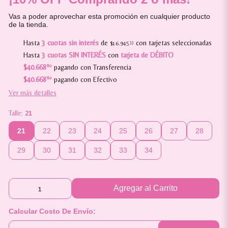
Vas a poder aprovechar esta promoción en cualquier producto
de la tienda.
Hasta
3 cuotas sin interés
de
con tarjetas seleccionadas
$16.945
33
Hasta
3 cuotas SIN INTERÉS
con
tarjeta de DÉBITO
$40.668
80
pagando con Transferencia
$40.668
80
pagando con Efectivo
Ver más detalles
Talle:
21
21
22
23
24
25
26
27
28
29
30
31
32
33
34
Agregar al Carrito
Calcular Costo De Envío: