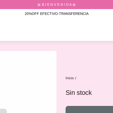
🎀 B I E N V E N I D A 🎀
20%OFF EFECTIVO-TRANSFERENCIA
Inicio
/
Sin stock