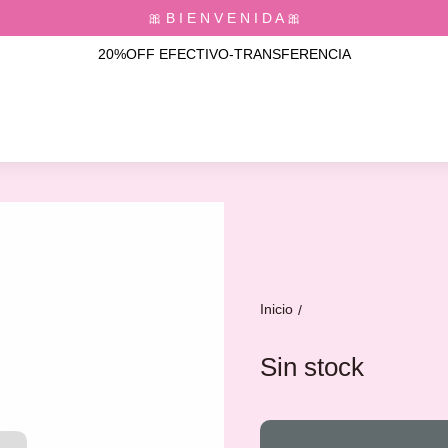
🎀 B I E N V E N I D A 🎀
20%OFF EFECTIVO-TRANSFERENCIA
Inicio
/
Sin stock