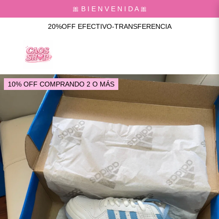
🎀 B I E N V E N I D A 🎀
20%OFF EFECTIVO-TRANSFERENCIA
10% OFF COMPRANDO 2 O MÁS