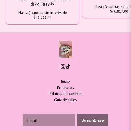
$74.907
20
Hasta
3
cuotas sin in
$30.817,00
Hasta
3
cuotas sin interés
de
$31.211,33
Inicio
Productos
Políticas de cambios
Guía de talles
Suscribirse