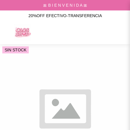
🎀 B I E N V E N I D A 🎀
20%OFF EFECTIVO-TRANSFERENCIA
SIN STOCK