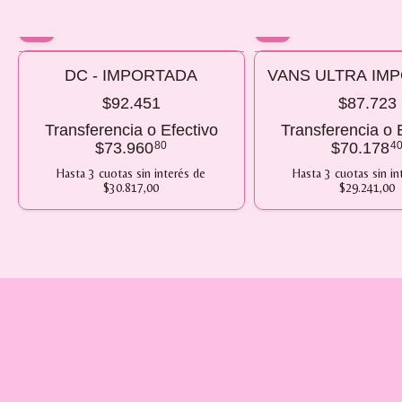
10% OFF
10% OFF
DC - IMPORTADA
VANS ULTRA IM
COMPRANDO 2 O MÁS
COMPRANDO 2 O MÁS
$92.451
$87.723
Transferencia o Efectivo
Transferencia o 
$73.960
80
$70.178
4
Hasta
3
cuotas sin interés
de
Hasta
3
cuotas sin in
$30.817,00
$29.241,00