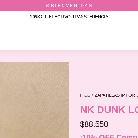
🎀 B I E N V E N I D A 🎀
20%OFF EFECTIVO-TRANSFERENCIA
Inicio
ZAPATILLAS IMPOR
/
NK DUNK L
$88.550
¡10% OFF Compr