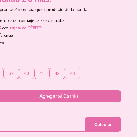
promoción en cualquier producto de la tienda.
de
con tarjetas seleccionadas
$29.516
67
S
con
tarjeta de DÉBITO
erencia
ivo
39
40
41
42
43
Agregar al Carrito
Calcular