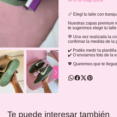
No sé mi código postal
📏 Elegí tu talle con tranqu
Nuestras zapas premium i
te sugerimos elegir tu tall
💬 Una vez realizada la c
confirmar la medida de la p
✔️ Podés medir la plantill
✔️ O enviarnos foto de la 
💖 Queremos que te llegue
Te puede interesar también