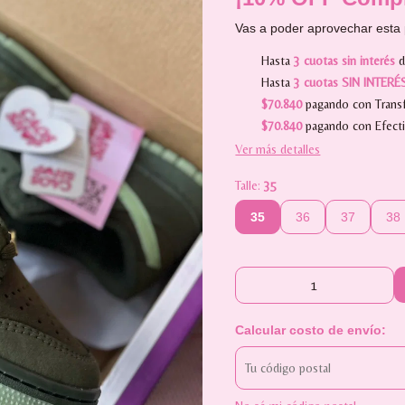
Vas a poder aprovechar esta 
Hasta
3 cuotas sin interés
Hasta
3 cuotas SIN INTERÉ
$70.840
pagando con Transf
$70.840
pagando con Efect
Ver más detalles
Talle:
35
35
36
37
38
Calcular costo de envío: