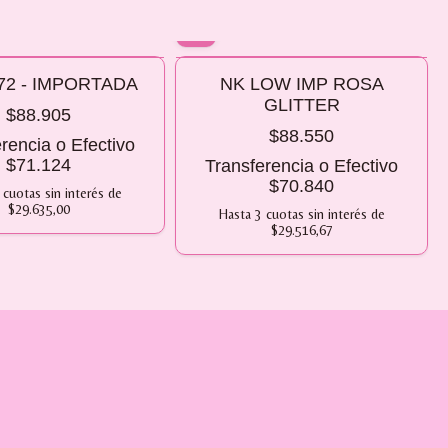
10% OFF
72 - IMPORTADA
NK LOW IMP ROSA
 2 O MÁS
COMPRANDO 2 O MÁS
GLITTER
$88.905
$88.550
rencia o Efectivo
$71.124
Transferencia o Efectivo
$70.840
cuotas sin interés
de
$29.635,00
Hasta
3
cuotas sin interés
de
$29.516,67