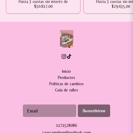
Hasta
3
cuotas sin interés
de
Hasta
3
cuotas sin in
$30.817,00
$29.635,00
Inicio
Productos
Políticas de cambios
Guía de talles
Suscribirse
1171528086
caoscamshop@outlook.com