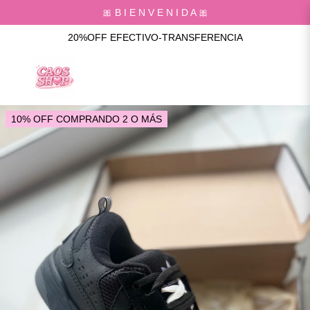
🎀 B I E N V E N I D A 🎀
20%OFF EFECTIVO-TRANSFERENCIA
10% OFF COMPRANDO 2 O MÁS