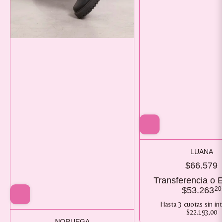
LUANA
$66.579
Transferencia o E
$53.263
20
Hasta
3
cuotas sin in
$22.193,00
NORUEGA