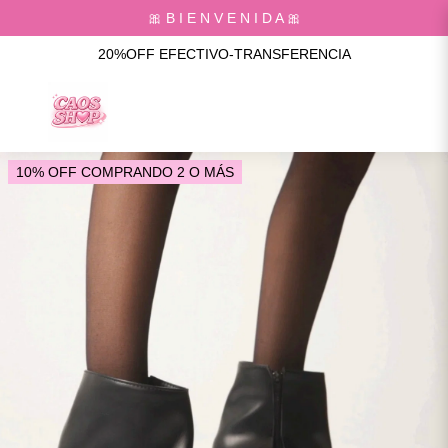
🎀 B I E N V E N I D A 🎀
20%OFF EFECTIVO-TRANSFERENCIA
10% OFF COMPRANDO 2 O MÁS