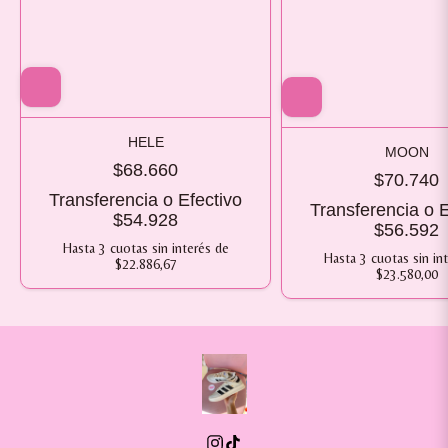
HELE
MOON
$68.660
$70.740
Transferencia o Efectivo
Transferencia o E
$54.928
$56.592
Hasta
3
cuotas sin interés
de
Hasta
3
cuotas sin in
$22.886,67
$23.580,00