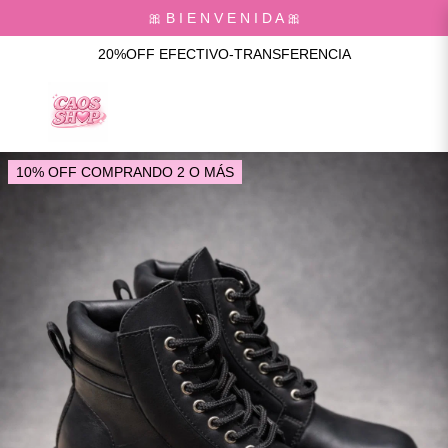
🎀 B I E N V E N I D A 🎀
20%OFF EFECTIVO-TRANSFERENCIA
10% OFF COMPRANDO 2 O MÁS