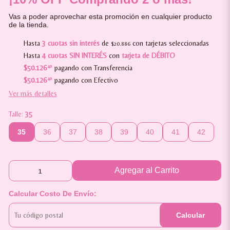
Vas a poder aprovechar esta promoción en cualquier producto
de la tienda.
Hasta
3 cuotas sin interés
de
con tarjetas seleccionadas
$20.886
Hasta
4 cuotas SIN INTERÉS
con
tarjeta de DÉBITO
$50.126
40
pagando con Transferencia
$50.126
40
pagando con Efectivo
Ver más detalles
Talle:
35
35
36
37
38
39
40
41
42
Agregar al Carrito
Calcular Costo De Envío:
Calcular