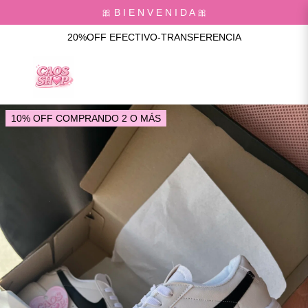
🎀 B I E N V E N I D A 🎀
20%OFF EFECTIVO-TRANSFERENCIA
10% OFF COMPRANDO 2 O MÁS